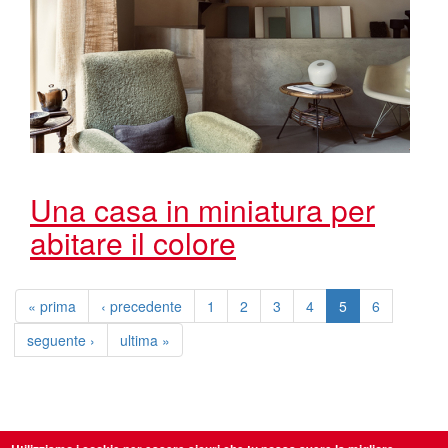
Una casa in miniatura per
abitare il colore
« prima
‹ precedente
1
2
3
4
5
6
seguente ›
ultima »