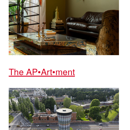
The AP•Art•ment