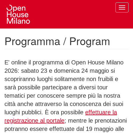
Salta
Toggl
al
navig
contenuto
principale
Programma / Program
E' online il programma di Open House Milano
2026: sabato 23 e domenica 24 maggio si
scopriranno luoghi solitamente non fruibili e
sarà possibile partecipare a diversi tour
tematici per conoscere sempre più la nostra
città anche attraverso la conoscenza dei suoi
luoghi pubblici. È ora possibile
effettuare la
registrazione al portale
; mentre le prenotazioni
potranno essere effettuate dal 19 maggio alle