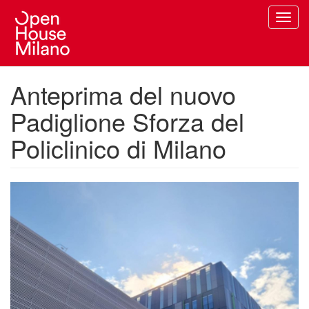
Salta
Toggl
al
navig
contenuto
principale
Anteprima del nuovo
Padiglione Sforza del
Policlinico di Milano