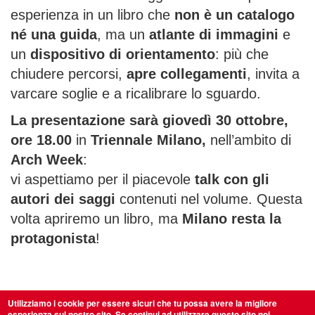
esperienza in un libro che
non è un catalogo
né una guida
, ma un
atlante di immagini
e
un
dispositivo di orientamento
: più che
chiudere percorsi,
apre collegamenti
, invita a
varcare soglie e a ricalibrare lo sguardo.
La presentazione sarà giovedì 30 ottobre,
ore 18.00
in
Triennale Milano,
nell’ambito di
Arch Week
:
vi aspettiamo per il piacevole
talk con gli
autori dei saggi
contenuti nel volume. Questa
volta apriremo un libro, ma
Milano resta la
protagonista
!
Utilizziamo i cookie per essere sicuri che tu possa avere la migliore
esperienza sul nostro sito. Se continui ad utilizzare questo sito noi